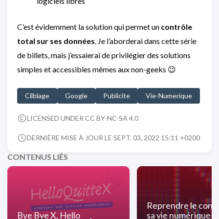
logiciels libres
C’est évidemment la solution qui permet un
contrôle
total sur ses données
. Je l’aborderai dans cette série
de billets, mais j’essaierai de privilégier des solutions
simples et accessibles mêmes aux non-geeks 😉
Cilblage
Google
Publicite
Vie-Numerique
LICENSED UNDER CC BY-NC-SA 4.0
DERNIÈRE MISE À JOUR LE SEPT. 03, 2022 15:11 +0200
CONTENUS LIÉS
Reprendre le contr
Bye Bye X, Hello
sa vie numérique - 