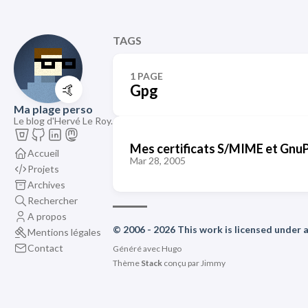
TAGS
1 PAGE
🤙
Gpg
Ma plage perso
Le blog d'Hervé Le Roy.
Mes certificats S/MIME et Gnu
Accueil
Mar 28, 2005
Projets
Archives
Rechercher
A propos
© 2006 - 2026 This work is licensed under
Mentions légales
Contact
Généré avec
Hugo
Thème
Stack
conçu par
Jimmy