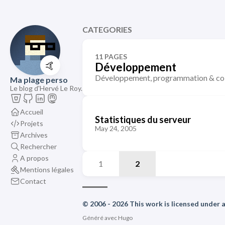
CATEGORIES
11 PAGES
🤙
Développement
Développement, programmation & co
Ma plage perso
Le blog d'Hervé Le Roy.
Accueil
Statistiques du serveur
Projets
May 24, 2005
Archives
Rechercher
A propos
1
2
Mentions légales
Contact
© 2006 - 2026 This work is licensed under
Généré avec
Hugo