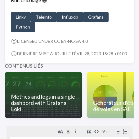
Bon bricolage 😄
Linky
Teleinfo
Influxdb
Grafana
Python
LICENSED UNDER CC BY-NC-SA 4.0
DERNIÈRE MISE À JOUR LE FÉVR. 28, 2023 15:28 +0100
CONTENUS LIÉS
Metrics and logs in a single
dashbord with Grafana
Générateur d'étiq
Loki
de voies en SAE