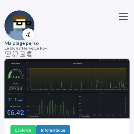
🤙
Ma plage perso
Le blog d'Hervé Le Roy.
Ecologie
Informatique