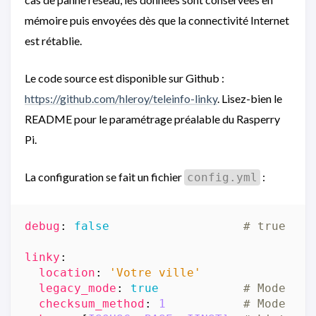
mémoire puis envoyées dès que la connectivité Internet
est rétablie.
Le code source est disponible sur Github :
https://github.com/hleroy/teleinfo-linky
. Lisez-bien le
README pour le paramétrage préalable du Rasperry
Pi.
La configuration se fait un fichier
:
config.yml
debug
:
false
# true per
linky
:
location
:
'Votre ville'
legacy_mode
:
true
# Mode TIC
checksum_method
:
1
# Mode de 