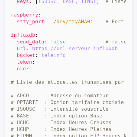
keys
:
[
ISOUSC, BASE, IINST] 
# Liste de
raspberry
:
stty_port
:
'/dev/ttyAMA0'
# Port sér
influxdb
:
send_data
:
false
# false pe
url
:
https://url-serveur-influxdb
bucket
:
teleinfo
token
:
org
:
# Liste des étiquettes transmises par la 
# ADCO     : Adresse du compteur
# OPTARIF  : Option tarifaire choisie
# ISOUSC   : Intensité souscrite
# BASE     : Index option Base
# HCHC     : Index Heures Creuses
# HCHP     : Index Heures Pleines
# EJPHN    : Index option EJP Heures Norm