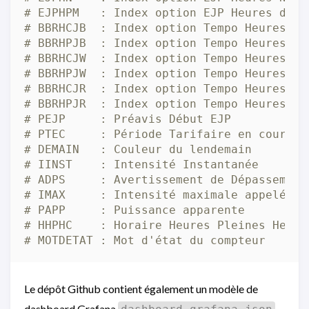
# EJPHPM   : Index option EJP Heures de P
# BBRHCJB  : Index option Tempo Heures Cr
# BBRHPJB  : Index option Tempo Heures Pl
# BBRHCJW  : Index option Tempo Heures Cr
# BBRHPJW  : Index option Tempo Heures Pl
# BBRHCJR  : Index option Tempo Heures Cr
# BBRHPJR  : Index option Tempo Heures Pl
# PEJP     : Préavis Début EJP
# PTEC     : Période Tarifaire en cours
# DEMAIN   : Couleur du lendemain
# IINST    : Intensité Instantanée
# ADPS     : Avertissement de Dépassement
# IMAX     : Intensité maximale appelée
# PAPP     : Puissance apparente
# HHPHC    : Horaire Heures Pleines Heure
# MOTDETAT : Mot d'état du compteur
Le dépôt Github contient également un modèle de
dashboard Grafana